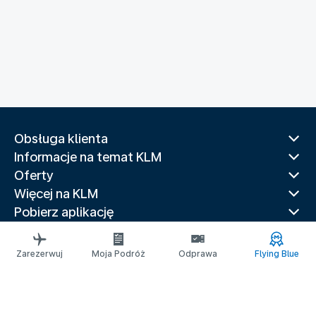
Obsługa klienta
Informacje na temat KLM
Oferty
Więcej na KLM
Pobierz aplikację
Powiązane strony
Przewodniki po miastach
Zarezerwuj
Moja Podróż
Odprawa
Flying Blue
Główne kierunki
Popularne kraje
Często wybierane trasy