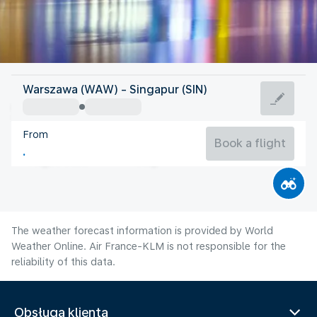
Singapore
Warszawa (WAW) - Singapur (SIN)
Singapore
From
28°C
Singapore
Book a flight
Flight time
Aug
The weather forecast information is provided by World
Weather Online. Air France-KLM is not responsible for the
reliability of this data.
Obsługa klienta