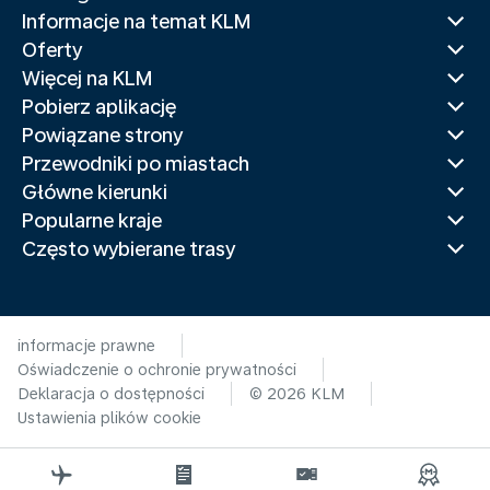
Informacje na temat KLM
Oferty
Więcej na KLM
Pobierz aplikację
Powiązane strony
Przewodniki po miastach
Główne kierunki
Popularne kraje
Często wybierane trasy
informacje prawne
Oświadczenie o ochronie prywatności
Deklaracja o dostępności
© 2026 KLM
Ustawienia plików cookie