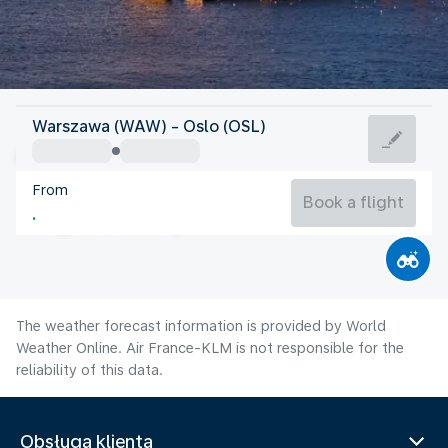
Norway
Warszawa (WAW) - Oslo (OSL)
Oslo
From
15°C
Norway
Book a flight
Flight time
Aug
The weather forecast information is provided by World
Weather Online. Air France-KLM is not responsible for the
reliability of this data.
Obsługa klienta