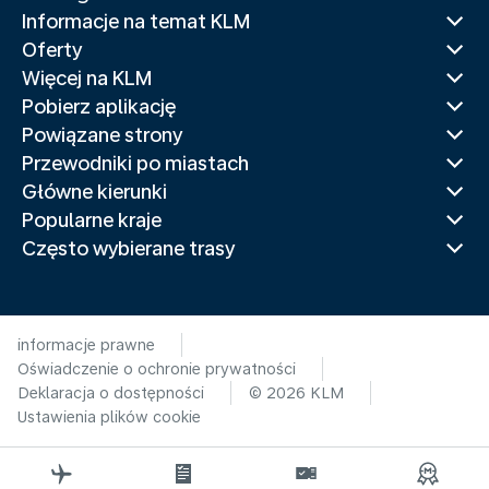
Informacje na temat KLM
Oferty
Więcej na KLM
Pobierz aplikację
Powiązane strony
Przewodniki po miastach
Główne kierunki
Popularne kraje
Często wybierane trasy
informacje prawne
Oświadczenie o ochronie prywatności
Deklaracja o dostępności
© 2026 KLM
Ustawienia plików cookie