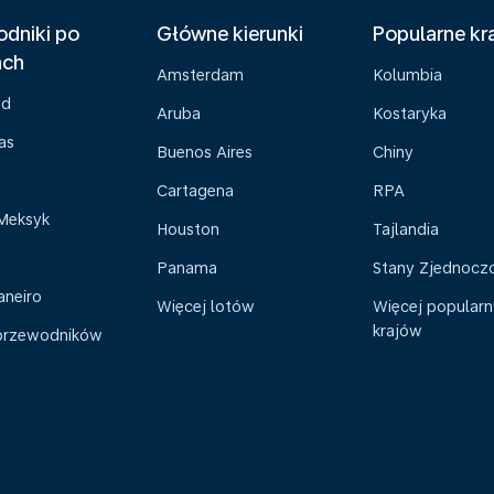
dniki po
Główne kierunki
Popularne kr
ach
Amsterdam
Kolumbia
ad
Aruba
Kostaryka
as
Buenos Aires
Chiny
Cartagena
RPA
Meksyk
Houston
Tajlandia
Panama
Stany Zjednocz
aneiro
Więcej lotów
Więcej popular
krajów
przewodników