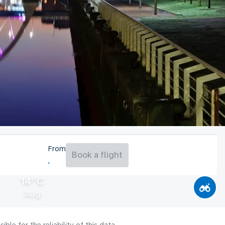
From
Book a flight
14°C
Aug