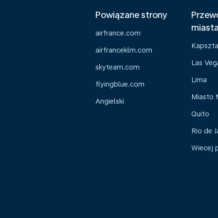
Powiązane strony
Przewo
miast
airfrance.com
Kapszt
airfranceklm.com
Las Veg
skyteam.com
Lima
flyingblue.com
Miasto 
Angielski
Quito
Rio de J
Wiecej 