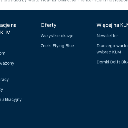
s provided by World Weather Online. Air France-KLM is not responsibl
acje na
Oferty
Więcej na K
 KLM
Wszystkie okazje
Newsletter
Zniżki Flying Blue
Dlaczego warto
wybrać KLM
oom
Domki Delft Bl
ważony
pracy
zy
afiliacyjny