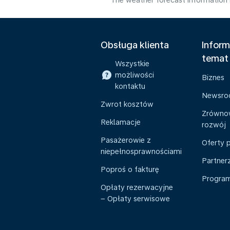
The weather forecast information i
Obsługa klienta
Inform
temat
Wszystkie
możliwości
Biznes
kontaktu
Newsr
Zwrot kosztów
Zrówno
Reklamacje
rozwój
Pasażerowie z
Oferty 
niepełnosprawnościami
Partner
Poproś o fakturę
Program 
Opłaty rezerwacyjne
– Opłaty serwisowe