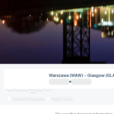
United Kingdom
Warszawa (WAW) - Glasgow (GL
Glasgow
United Kingdom
Flight time