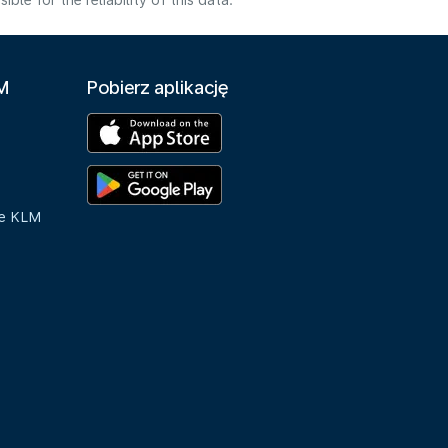
e for the reliability of this data.
LM
Pobierz aplikację
ue KLM