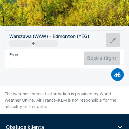
Canada
Warszawa (WAW) - Edmonton (YEG)
Edmonton
From
17°C
Canada
Book a flight
Flight time
Aug
The weather forecast information is provided by World
Weather Online. Air France-KLM is not responsible for the
reliability of this data.
Obsługa klienta