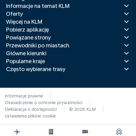
Informacje na temat KLM
Oferty
Więcej na KLM
Pobierz aplikację
Powiązane strony
Przewodniki po miastach
Główne kierunki
Popularne kraje
Często wybierane trasy
informacje prawne
Oświadczenie o ochronie prywatności
Deklaracja o dostępności
© 2026 KLM
Ustawienia plików cookie