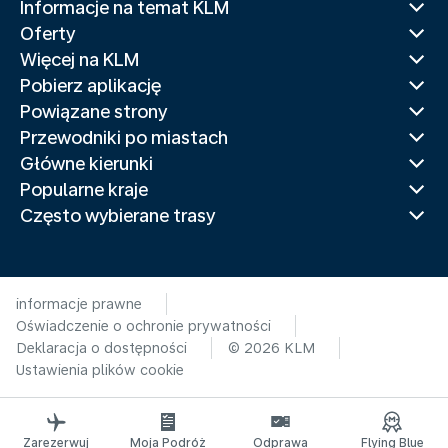
Informacje na temat KLM
Oferty
Więcej na KLM
Pobierz aplikację
Powiązane strony
Przewodniki po miastach
Główne kierunki
Popularne kraje
Często wybierane trasy
informacje prawne
Oświadczenie o ochronie prywatności
Deklaracja o dostępności
© 2026 KLM
Ustawienia plików cookie
Zarezerwuj
Moja Podróż
Odprawa
Flying Blue