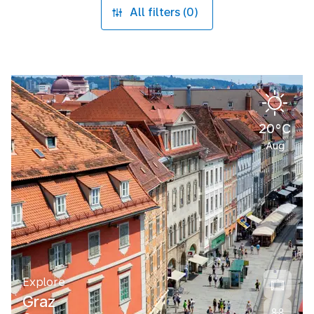
All filters (0)
20°C
Aug
Explore
Graz