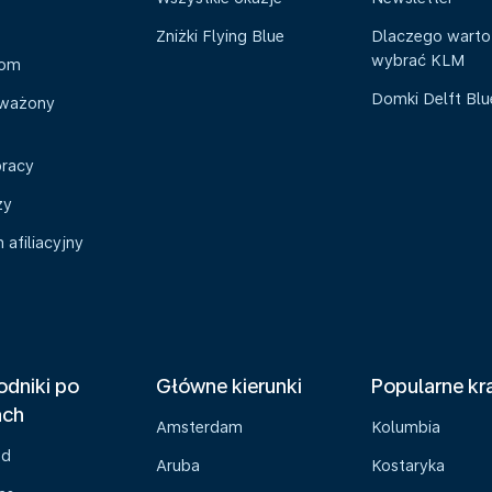
Zniżki Flying Blue
Dlaczego warto
wybrać KLM
oom
Domki Delft Bl
ważony
pracy
zy
afiliacyjny
dniki po
Główne kierunki
Popularne kr
ach
Amsterdam
Kolumbia
ad
Aruba
Kostaryka