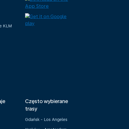
ue KLM
aje
Często wybierane
trasy
Gdańsk - Los Angeles