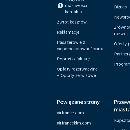
możliwości
Biznes
kontaktu
Newsr
Zwrot kosztów
Zrówno
Reklamacje
rozwój
Pasażerowie z
Oferty 
niepełnosprawnościami
Partner
Poproś o fakturę
Program 
Opłaty rezerwacyjne
– Opłaty serwisowe
Powiązane strony
Przewo
miast
airfrance.com
Kapszt
airfranceklm.com