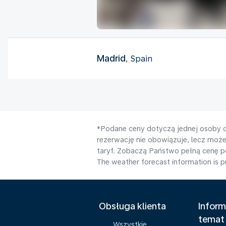
Madrid
, Spain
*Podane ceny dotyczą jednej osoby d
rezerwację nie obowiązuje, lecz moż
taryf. Zobaczą Państwo pełną cenę 
The weather forecast information is pr
Obsługa klienta
Inform
temat
Wszystkie