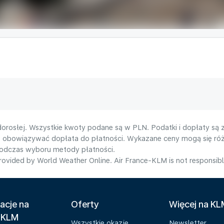
orosłej. Wszystkie kwoty podane są w PLN. Podatki i dopłaty są 
e obowiązywać dopłata do płatności. Wykazane ceny mogą się róż
podczas wyboru metody płatności.
ovided by World Weather Online. Air France-KLM is not responsible f
acje na
Oferty
Więcej na K
 KLM
Wszystkie okazje
Newsletter