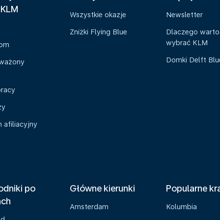
 KLM
Wszystkie okazje
Newsletter
Zniżki Flying Blue
Dlaczego warto
wybrać KLM
oom
Domki Delft Bl
ważony
pracy
zy
afiliacyjny
dniki po
Główne kierunki
Popularne kr
ach
Amsterdam
Kolumbia
ad