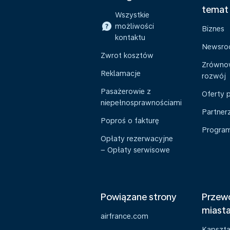
temat
Wszystkie
możliwości
Biznes
kontaktu
Newsr
Zwrot kosztów
Zrówno
Reklamacje
rozwój
Pasażerowie z
Oferty 
niepełnosprawnościami
Partner
Poproś o fakturę
Program 
Opłaty rezerwacyjne
– Opłaty serwisowe
Powiązane strony
Przewo
miast
airfrance.com
Kapszt