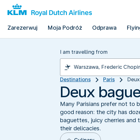
Zarezerwuj
Moja Podróż
Odprawa
Flyin
I am travelling from
Destinations
Paris
Deux 
Deux baguett
Many Parisians prefer not to b
good reason: the city has doz
baguettes, juicy cherries and 
their delicacies.