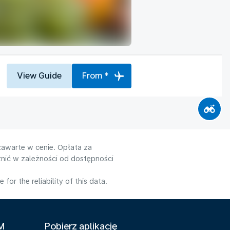
View Guide
From *
zawarte w cenie. Opłata za
nić w zależności od dostępności
or the reliability of this data.
LM
Pobierz aplikację