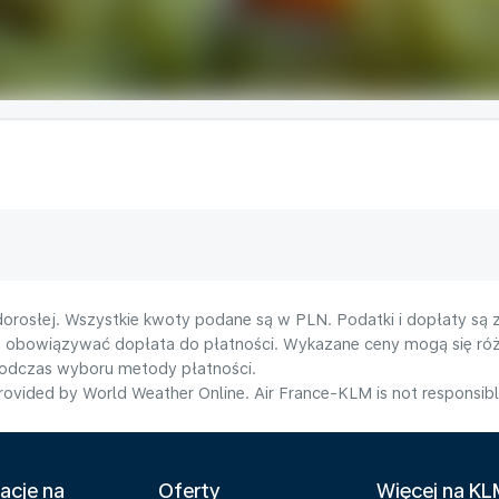
orosłej. Wszystkie kwoty podane są w PLN. Podatki i dopłaty są 
e obowiązywać dopłata do płatności. Wykazane ceny mogą się róż
podczas wyboru metody płatności.
ovided by World Weather Online. Air France-KLM is not responsible f
acje na
Oferty
Więcej na K