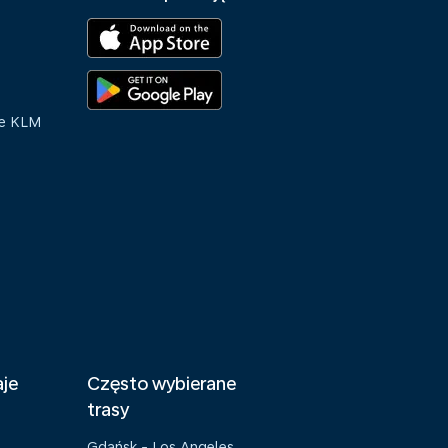
ue KLM
aje
Często wybierane
trasy
Gdańsk - Los Angeles