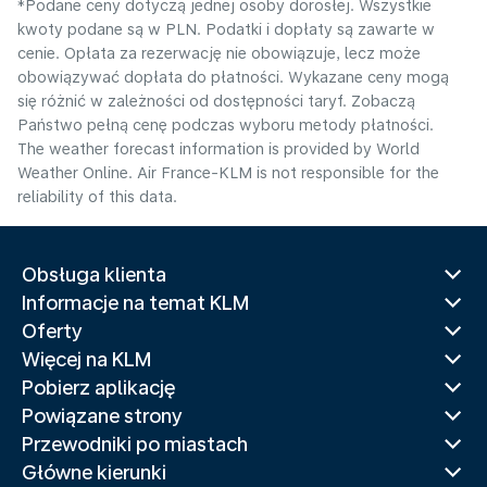
*Podane ceny dotyczą jednej osoby dorosłej. Wszystkie
kwoty podane są w PLN. Podatki i dopłaty są zawarte w
cenie. Opłata za rezerwację nie obowiązuje, lecz może
obowiązywać dopłata do płatności. Wykazane ceny mogą
się różnić w zależności od dostępności taryf. Zobaczą
Państwo pełną cenę podczas wyboru metody płatności.
The weather forecast information is provided by World
Weather Online. Air France-KLM is not responsible for the
reliability of this data.
Obsługa klienta
Informacje na temat KLM
Oferty
Więcej na KLM
Pobierz aplikację
Powiązane strony
Przewodniki po miastach
Główne kierunki