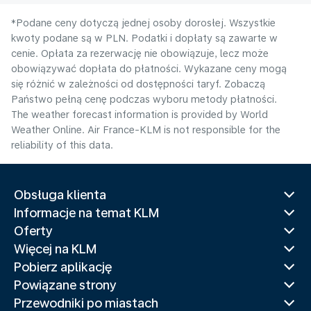
*Podane ceny dotyczą jednej osoby dorosłej. Wszystkie
kwoty podane są w PLN. Podatki i dopłaty są zawarte w
cenie. Opłata za rezerwację nie obowiązuje, lecz może
obowiązywać dopłata do płatności. Wykazane ceny mogą
się różnić w zależności od dostępności taryf. Zobaczą
Państwo pełną cenę podczas wyboru metody płatności.
The weather forecast information is provided by World
Weather Online. Air France-KLM is not responsible for the
reliability of this data.
Obsługa klienta
Informacje na temat KLM
Oferty
Więcej na KLM
Pobierz aplikację
Powiązane strony
Przewodniki po miastach