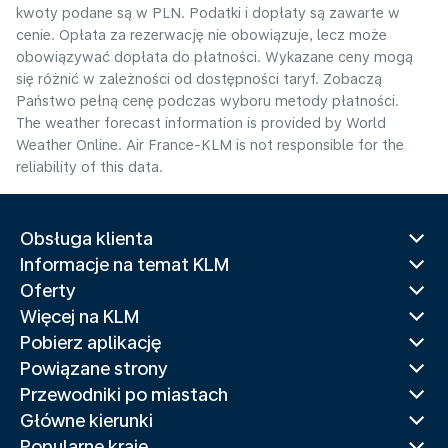
kwoty podane są w PLN. Podatki i dopłaty są zawarte w
cenie. Opłata za rezerwację nie obowiązuje, lecz może
obowiązywać dopłata do płatności. Wykazane ceny mogą
się różnić w zależności od dostępności taryf. Zobaczą
Państwo pełną cenę podczas wyboru metody płatności.
The weather forecast information is provided by World
Weather Online. Air France-KLM is not responsible for the
reliability of this data.
Obsługa klienta
Informacje na temat KLM
Oferty
Więcej na KLM
Pobierz aplikację
Powiązane strony
Przewodniki po miastach
Główne kierunki
Popularne kraje