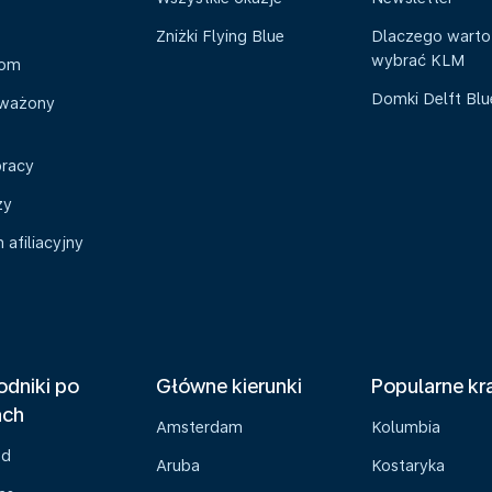
Zniżki Flying Blue
Dlaczego warto
wybrać KLM
oom
Domki Delft Bl
ważony
pracy
zy
afiliacyjny
dniki po
Główne kierunki
Popularne kr
ach
Amsterdam
Kolumbia
ad
Aruba
Kostaryka