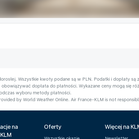
orosłej. Wszystkie kwoty podane są w PLN. Podatki i dopłaty są 
e obowiązywać dopłata do płatności. Wykazane ceny mogą się róż
podczas wyboru metody płatności.
ovided by World Weather Online. Air France-KLM is not responsible f
acje na
Oferty
Więcej na K
 KLM
Wszystkie okazje
Newsletter