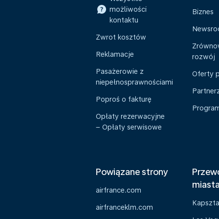
możliwości
Biznes
kontaktu
Newsr
Zwrot kosztów
Zrówno
Reklamacje
rozwój
Pasażerowie z
Oferty 
niepełnosprawnościami
Partner
Poproś o fakturę
Program 
Opłaty rezerwacyjne
– Opłaty serwisowe
Powiązane strony
Przewo
miast
airfrance.com
Kapszt
airfranceklm.com