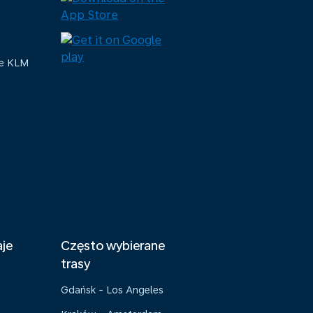
ue KLM
aje
Często wybierane
trasy
Gdańsk - Los Angeles