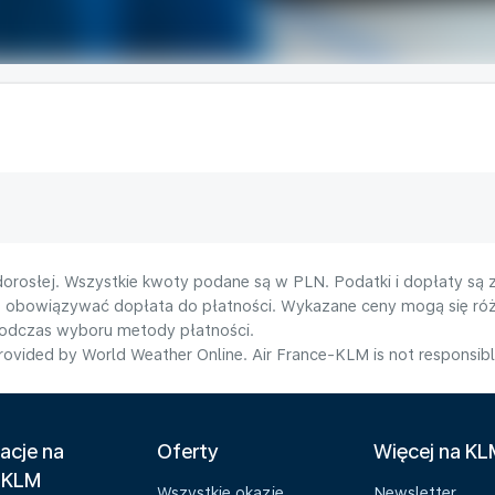
orosłej. Wszystkie kwoty podane są w PLN. Podatki i dopłaty są 
e obowiązywać dopłata do płatności. Wykazane ceny mogą się róż
podczas wyboru metody płatności.
ovided by World Weather Online. Air France-KLM is not responsible f
acje na
Oferty
Więcej na K
 KLM
Wszystkie okazje
Newsletter