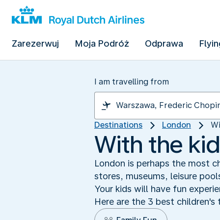
Zarezerwuj
Moja Podróż
Odprawa
Flyin
I am travelling from
Destinations
London
Wi
With the kid
London is perhaps the most chi
stores, museums, leisure pools
Your kids will have fun exper
Here are the 3 best children's