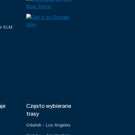
ue KLM
aje
Często wybierane
trasy
Gdańsk - Los Angeles