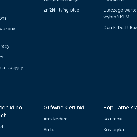
Zniżki Flying Blue
Dlaczego warto
wybrać KLM
oom
Domki Delft Bl
ważony
pracy
zy
afiliacyjny
dniki po
Główne kierunki
Popularne kr
ach
Amsterdam
Kolumbia
ad
Aruba
Kostaryka