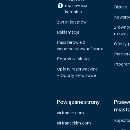
możliwości
Biznes
kontaktu
Newsr
Zwrot kosztów
Zrówno
Reklamacje
rozwój
Pasażerowie z
Oferty 
niepełnosprawnościami
Partner
Poproś o fakturę
Program 
Opłaty rezerwacyjne
– Opłaty serwisowe
Powiązane strony
Przewo
miast
airfrance.com
Kapszt
airfranceklm.com