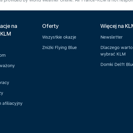
s provided by World Weather Online. Air France-KLM is not responsibl
acje na
Oferty
Więcej na K
 KLM
Wszystkie okazje
Newsletter
Zniżki Flying Blue
Dlaczego warto
wybrać KLM
oom
Domki Delft Bl
ważony
pracy
zy
afiliacyjny