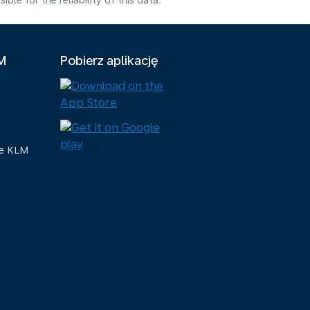
e for the reliability of this data.
LM
Pobierz aplikację
ue KLM