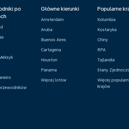
dniki po
Główne kierunki
Popularne kr
ach
Amsterdam
Kolumbia
ad
Aruba
Kostaryka
as
Buenos Aires
Chiny
Cartagena
RPA
Meksyk
Houston
Tajlandia
Panama
Stany Zjednocz
aneiro
Więcej lotów
Więcej popular
krajów
przewodników