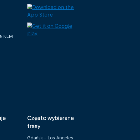
ue KLM
aje
Często wybierane
trasy
Gdańsk - Los Angeles