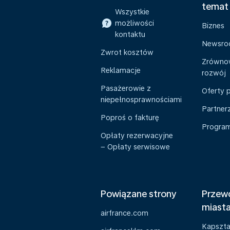
temat
Wszystkie
możliwości
Biznes
kontaktu
Newsr
Zwrot kosztów
Zrówno
Reklamacje
rozwój
Pasażerowie z
Oferty 
niepełnosprawnościami
Partner
Poproś o fakturę
Program 
Opłaty rezerwacyjne
– Opłaty serwisowe
Powiązane strony
Przewo
miast
airfrance.com
Kapszt