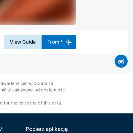
View Guide
From *
zawarte w cenie. Opłata za
nić w zależności od dostępności
or the reliability of this data.
LM
Pobierz aplikację