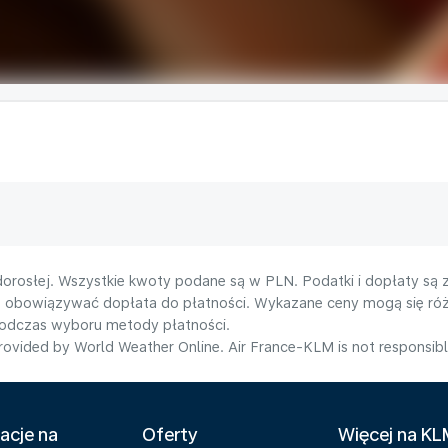
orosłej. Wszystkie kwoty podane są w PLN. Podatki i dopłaty są 
e obowiązywać dopłata do płatności. Wykazane ceny mogą się róż
podczas wyboru metody płatności.
ovided by World Weather Online. Air France-KLM is not responsible f
acje na
Oferty
Więcej na K