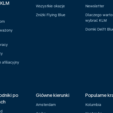
 KLM
Wszystkie okazje
Newsletter
Zniżki Flying Blue
Dlaczego warto
wybrać KLM
oom
Domki Delft Bl
ważony
pracy
zy
afiliacyjny
dniki po
Główne kierunki
Popularne kr
ach
Amsterdam
Kolumbia
ad