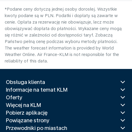
*Podane ceny dotyczą jednej osoby dorosłej. Wszystkie
kwoty podane są w PLN. Podatki i dopłaty są zawarte w
cenie. Opłata za rezerwację nie obowiązuje, lecz może
obowiązywać dopłata do płatności. Wykazane ceny mogą
się różnić w zależności od dostępności taryf. Zobaczą
Państwo pełną cenę podczas wyboru metody płatności.
The weather forecast information is provided by World
Weather Online. Air France-KLM is not responsible for the
reliability of this data.
Obsługa klienta
Informacje na temat KLM
Oferty
Więcej na KLM
Pobierz aplikację
Powiązane strony
Przewodniki po miastach