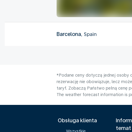
Barcelona
, Spain
*Podane ceny dotyczą jednej osoby d
rezerwację nie obowiązuje, lecz moż
taryf. Zobaczą Państwo pełną cenę 
The weather forecast information is pr
Obsługa klienta
Inform
temat
Wszystkie