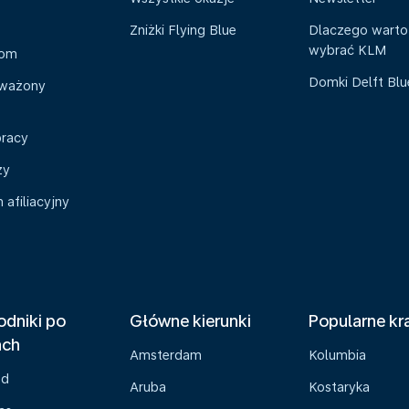
Zniżki Flying Blue
Dlaczego warto
wybrać KLM
oom
Domki Delft Bl
ważony
pracy
zy
afiliacyjny
dniki po
Główne kierunki
Popularne kr
ach
Amsterdam
Kolumbia
ad
Aruba
Kostaryka