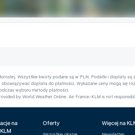
orosłej. Wszystkie kwoty podane są w PLN. Podatki i dopłaty są 
e obowiązywać dopłata do płatności. Wykazane ceny mogą się róż
podczas wyboru metody płatności.
ovided by World Weather Online. Air France-KLM is not responsible f
acje na
Oferty
Więcej na K
 KLM
Wszystkie okazje
Newsletter