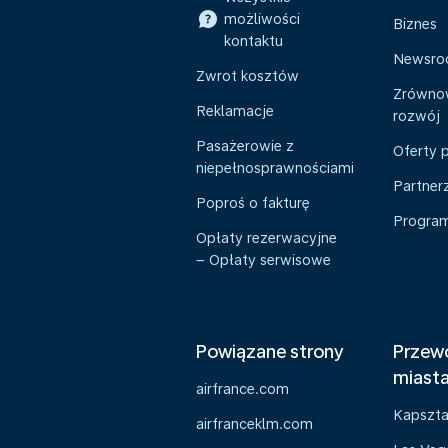
możliwości
Biznes
kontaktu
Newsr
Zwrot kosztów
Zrówno
Reklamacje
rozwój
Pasażerowie z
Oferty 
niepełnosprawnościami
Partner
Poproś o fakturę
Program 
Opłaty rezerwacyjne
– Opłaty serwisowe
Powiązane strony
Przewo
miast
airfrance.com
Kapszt
airfranceklm.com