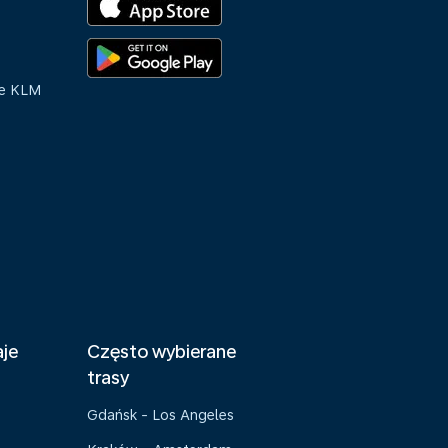
ue KLM
aje
Często wybierane
trasy
Gdańsk - Los Angeles