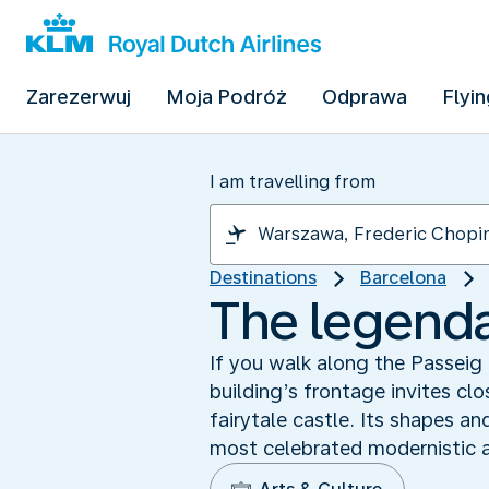
Zarezerwuj
Moja Podróż
Odprawa
Flyin
I am travelling from
Destinations
Barcelona
The legenda
If you walk along the Passeig 
building’s frontage invites clo
fairytale castle. Its shapes an
most celebrated modernistic a