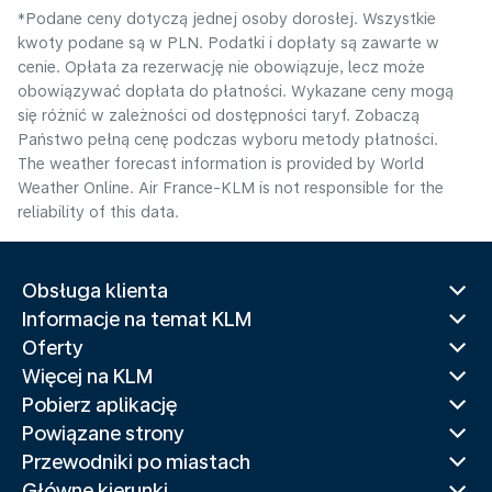
*Podane ceny dotyczą jednej osoby dorosłej. Wszystkie
kwoty podane są w PLN. Podatki i dopłaty są zawarte w
cenie. Opłata za rezerwację nie obowiązuje, lecz może
obowiązywać dopłata do płatności. Wykazane ceny mogą
się różnić w zależności od dostępności taryf. Zobaczą
Państwo pełną cenę podczas wyboru metody płatności.
The weather forecast information is provided by World
Weather Online. Air France-KLM is not responsible for the
reliability of this data.
Obsługa klienta
Informacje na temat KLM
Oferty
Więcej na KLM
Pobierz aplikację
Powiązane strony
Przewodniki po miastach
Główne kierunki