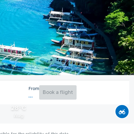
From
Book a flight
28°C
Aug