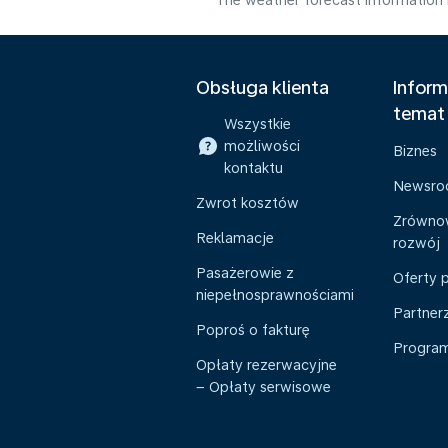
The weather forecast information i
Obsługa klienta
Inform
temat
Wszystkie
możliwości
Biznes
kontaktu
Newsr
Zwrot kosztów
Zrówno
Reklamacje
rozwój
Pasażerowie z
Oferty 
niepełnosprawnościami
Partner
Poproś o fakturę
Program 
Opłaty rezerwacyjne
– Opłaty serwisowe