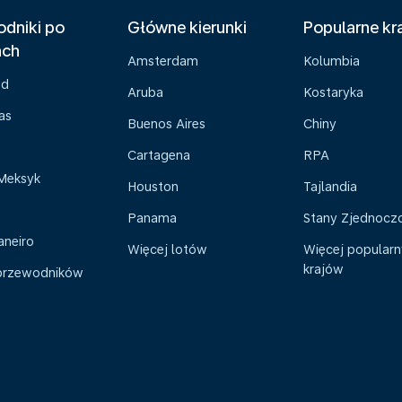
dniki po
Główne kierunki
Popularne kr
ach
Amsterdam
Kolumbia
ad
Aruba
Kostaryka
as
Buenos Aires
Chiny
Cartagena
RPA
Meksyk
Houston
Tajlandia
Panama
Stany Zjednocz
aneiro
Więcej lotów
Więcej popular
krajów
przewodników