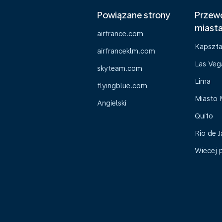
Powiązane strony
Przewo
miast
airfrance.com
Kapszt
airfranceklm.com
Las Veg
skyteam.com
Lima
flyingblue.com
Miasto 
Angielski
Quito
Rio de J
Wiecej 