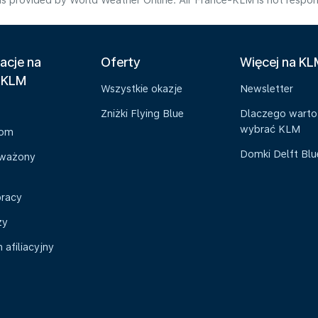
s provided by World Weather Online. Air France-KLM is not responsibl
acje na
Oferty
Więcej na K
 KLM
Wszystkie okazje
Newsletter
Zniżki Flying Blue
Dlaczego warto
wybrać KLM
oom
Domki Delft Bl
ważony
pracy
zy
afiliacyjny