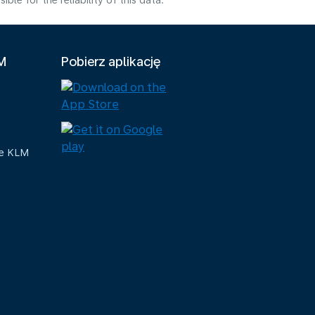
e for the reliability of this data.
LM
Pobierz aplikację
ue KLM