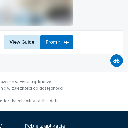
View Guide
From *
zawarte w cenie. Opłata za
nić w zależności od dostępności
or the reliability of this data.
LM
Pobierz aplikację