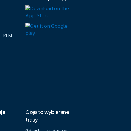
ue KLM
aje
Często wybierane
trasy
Gdańsk - Los Angeles