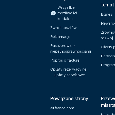
temat
Wszystkie
możliwości
Biznes
kontaktu
Newsr
Zwrot kosztów
Zrówno
Reklamacje
rozwój
Pasażerowie z
Oferty 
niepełnosprawnościami
Partner
Poproś o fakturę
Program 
Opłaty rezerwacyjne
– Opłaty serwisowe
Powiązane strony
Przewo
miast
airfrance.com
Kapszt