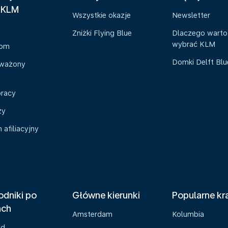
 KLM
Wszystkie okazje
Newsletter
Zniżki Flying Blue
Dlaczego warto
wybrać KLM
oom
Domki Delft Bl
ważony
pracy
zy
afiliacyjny
dniki po
Główne kierunki
Popularne kr
ach
Amsterdam
Kolumbia
ad