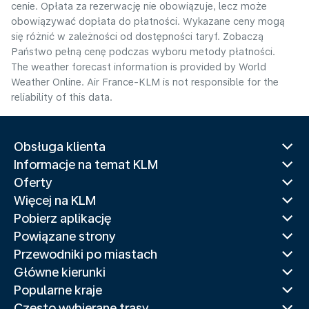
cenie. Opłata za rezerwację nie obowiązuje, lecz może
obowiązywać dopłata do płatności. Wykazane ceny mogą
się różnić w zależności od dostępności taryf. Zobaczą
Państwo pełną cenę podczas wyboru metody płatności.
The weather forecast information is provided by World
Weather Online. Air France-KLM is not responsible for the
reliability of this data.
Obsługa klienta
Informacje na temat KLM
Oferty
Więcej na KLM
Pobierz aplikację
Powiązane strony
Przewodniki po miastach
Główne kierunki
Popularne kraje
Często wybierane trasy